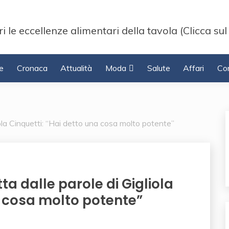
i le eccellenze alimentari della tavola (Clicca sul
e
Cronaca
Attualità
Moda
Salute
Affari
Con
liola Cinquetti: “Hai detto una cosa molto potente”
ta dalle parole di Gigliola
a cosa molto potente”