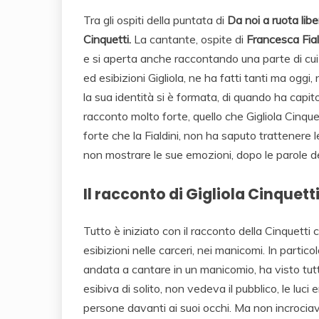
Tra gli ospiti della puntata di
Da noi a ruota lib
Cinquetti.
La cantante, ospite di
Francesca Fiald
e si aperta anche raccontando una parte di cui 
ed esibizioni Gigliola, ne ha fatti tanti ma oggi,
la sua identità si è formata, di quando ha capi
racconto molto forte, quello che Gigliola Cinquet
forte che la Fialdini, non ha saputo trattenere le
non mostrare le sue emozioni, dopo le parole de
Il racconto di Gigliola Cinquett
Tutto è iniziato con il racconto della Cinquetti 
esibizioni nelle carceri, nei manicomi. In parti
andata a cantare in un manicomio, ha visto tutt
esibiva di solito, non vedeva il pubblico, le luc
persone davanti ai suoi occhi. Ma non incrociava