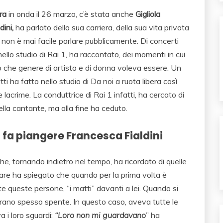
era
in onda il 26 marzo, c’è stata anche
Gigliola
ini,
ha parlato della sua carriera, della sua vita privata
non è mai facile parlare pubblicamente. Di concerti
 nello studio di Rai 1, ha raccontato, dei momenti in cui
to che genere di artista e di donna voleva essere. Un
ti ha fatto nello studio di Da noi a ruota libera così
 lacrime. La conduttrice di Rai 1 infatti, ha cercato di
lla cantante, ma alla fine ha ceduto.
i fa piangere Francesca Fialdini
che, tornando indietro nel tempo, ha ricordato di quelle
colare ha spiegato che quando per la prima volta è
e queste persone, “i matti” davanti a lei. Quando si
i erano spesso spente. In questo caso, aveva tutte le
 i loro sguardi:
“Loro non mi guardavano
” ha