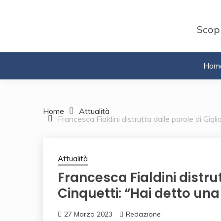
Skip
to
Scopr
content
Hom
Home
Attualità
Francesca Fialdini distrutta dalle parole di Gig
Attualità
Francesca Fialdini distrut
Cinquetti: “Hai detto un
27 Marzo 2023
Redazione