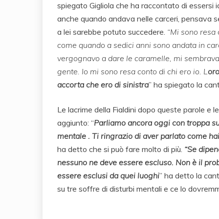
spiegato Gigliola che ha raccontato di essersi 
anche quando andava nelle carceri, pensava s
a lei sarebbe potuto succedere.
“Mi sono resa c
come quando a sedici anni sono andata in car
vergognavo a dare le caramelle, mi sembrava u
gente. Io mi sono resa conto di chi ero io. L
oro
accorta che ero di sinistra
” ha spiegato la can
Le lacrime della Fialdini dopo queste parole e le
aggiunto: “
Parliamo ancora oggi con troppa sup
mentale . Ti ringrazio di aver parlato come hai
ha detto che si può fare molto di più.
“Se dipend
nessuno ne deve essere escluso. Non è il pro
essere esclusi da quei luoghi
” ha detto la can
su tre soffre di disturbi mentali e ce lo dovremm