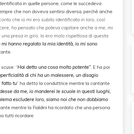
identificata in quelle persone, come le succedeva
empre che non doveva sentirsi diversa, perchè anche
onto che io mi ero subito identificata in loro, così
cere, ho pensato che poteva capitare anche a me, mi
na presa in giro. Io ero molo rispettosa di questa
 mi hanno regalato la mia identità, io mi sono
tante.
 scuse: “
Hai detto una cosa molto potente”
. E ha poi
erficialità di chi ha un malessere, un disagio
 fatto tu
” ha detto la conduttrice mentre la cantante
esse da me, io manderei le scuole in questi luoghi,
blema escludere loro, siamo noi che non dobbiamo
tante mentre la Fialdini ha ricordato che una persona
o tutti ricordare.