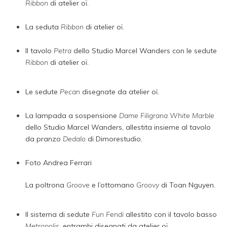
Ribbon
di atelier oï.
La seduta
Ribbon
di atelier oï.
Il tavolo
Petra
dello Studio Marcel Wanders con le sedute
Ribbon
di atelier oï.
Le sedute
Pecan
disegnate da atelier oï.
La lampada a sospensione
Dame Filigrana White Marble
dello Studio Marcel Wanders, allestita insieme al tavolo
da pranzo
Dedalo
di Dimorestudio.
Foto Andrea Ferrari
La poltrona
Groove
e l’ottomano
Groovy
di Toan Nguyen.
Il sistema di sedute
Fun Fendi
allestito con il tavolo basso
Metropolis
, entrambi disegnati da atelier oï.