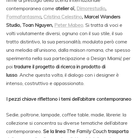
contemporanea come
atelier oï,
Dimorestudio
,
Formafantasma
,
Cristina Celestino
, Marcel Wanders
Studio, Toan Nguyen,
Peter Mabeo
. Si tratta di voci e
volti volutamente diversi, ognuno con il suo stile, il suo
tratto distintivo, la sua personalità, modulata però come
una melodia all’unisono, dalla maison romana, che spesso
sperimenta nella sua partecipazione a Design Miami/, per
poi
tradurre il progetto di ricerca in prodotto di
lusso
. Anche questa volta, il dialogo con i designer è
intenso, costruttivo e appassionato.
I pezzi chiave riflettono i temi dell’abitare contemporaneo
Sedie, poltrone, lampade, coffee table, madie, librerie: la
collezione si concentra su diverse tematiche dell’abitare
contemporaneo.
Se la linea
The Family Couch
trasporta