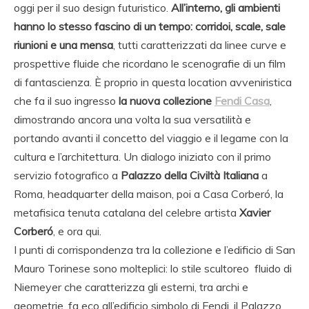
oggi per il suo design futuristico.
All’interno, gli ambienti
hanno lo stesso fascino di un tempo: corridoi, scale, sale
riunioni e una mensa
, tutti caratterizzati da linee curve e
prospettive fluide che ricordano le scenografie di un film
di fantascienza. È proprio in questa location avveniristica
che fa il suo ingresso
la nuova collezione
Fendi Casa
,
dimostrando ancora una volta la sua versatilità e
portando avanti il concetto del viaggio e il legame con la
cultura e l’architettura. Un dialogo iniziato con il primo
servizio fotografico a
Palazzo della Civiltà
Italiana
a
Roma, headquarter della maison, poi a Casa Corberó, la
metafisica tenuta catalana del celebre artista
Xavier
Corberó
, e ora qui.
I punti di corrispondenza tra la collezione e l’edificio di San
Mauro Torinese sono molteplici: lo stile scultoreo fluido di
Niemeyer che caratterizza gli esterni, tra archi e
geometrie, fa eco all’edificio simbolo di Fendi, il Palazzo