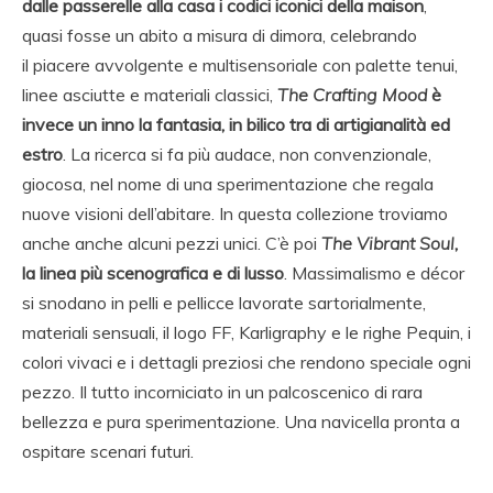
dalle passerelle alla casa i codici iconici della maison
,
quasi fosse un abito a misura di dimora, celebrando
il piacere avvolgente e multisensoriale con palette tenui,
linee asciutte e materiali classici,
The Crafting Mood
è
invece un inno la fantasia, in bilico tra di artigianalità ed
estro
. La ricerca si fa più audace, non convenzionale,
giocosa, nel nome di una sperimentazione che regala
nuove visioni dell’abitare. In questa collezione troviamo
anche anche alcuni pezzi unici. C’è poi
The Vibrant Soul
,
la linea più scenografica e di lusso
. Massimalismo e décor
si snodano in pelli e pellicce lavorate sartorialmente,
materiali sensuali, il logo FF, Karligraphy e le righe Pequin, i
colori vivaci e i dettagli preziosi che rendono speciale ogni
pezzo. Il tutto incorniciato in un palcoscenico di rara
bellezza e pura sperimentazione. Una navicella pronta a
ospitare scenari futuri.