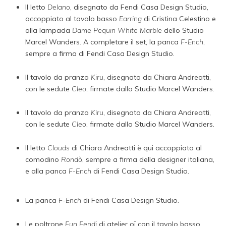
Il letto
Delano
, disegnato da Fendi Casa Design Studio,
accoppiato al tavolo basso
Earring
di Cristina Celestino e
alla lampada
Dame Pequin White Marble
dello Studio
Marcel Wanders. A completare il set, la panca
F-Ench
,
sempre a firma di Fendi Casa Design Studio.
Il tavolo da pranzo
Kiru
, disegnato da Chiara Andreatti,
con le sedute
Cleo
, firmate dallo Studio Marcel Wanders.
Il tavolo da pranzo
Kiru
, disegnato da Chiara Andreatti,
con le sedute
Cleo
, firmate dallo Studio Marcel Wanders.
Il letto
Clouds
di Chiara Andreatti è qui accoppiato al
comodino
Rondò
, sempre a firma della designer italiana,
e alla panca
F-Ench
di Fendi Casa Design Studio.
La panca
F-Ench
di Fendi Casa Design Studio.
Le poltrone
Fun Fendi
di atelier oï con il tavolo basso