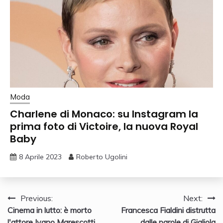
Moda
Charlene di Monaco: su Instagram la
prima foto di Victoire, la nuova Royal
Baby
8 Aprile 2023
Roberto Ugolini
Navigazione
Previous:
Next:
Cinema in lutto: è morto
Francesca Fialdini distrutta
articoli
l'attore Ivano Marescotti
dalle parole di Gigliola