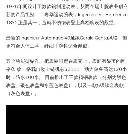
1976年间设计了数款钢制运动表，从而在瑞士腕表业创立
新的产品组别——奢华运动腕表，Ingenieur SL Reference
1832正是其一，造就不锈钢表登上高档腕表的殿堂。
最新的Ingenieur Automatic 40延续Gerald Genta风格，但
更符合人体工学，纤细手腕也适合佩戴。
五个功能型钻孔，把表圈固定在表壳上，表面有显著的网
格条 纹，搭载自动上链机芯32111，动力储备高达120小
时，防水100米。 目前推出了三款精钢表款（分别为黑色
表盘、银色表盘和水蓝色表盘），以及一款5级钛金表款
（灰色表盘）。