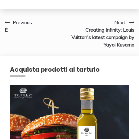
Navigazione
Previous:
Next:
E
Creating Infinity: Louis
articoli
Vuitton's latest campaign by
Yayoi Kusama
Acquista prodotti al tartufo