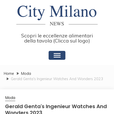
Skip
to
content
Scopri le eccellenze alimentari
della tavola (Clicca sul logo)
Home
Moda
Gerald Genta's Ingenieur Watches And Wonders 2023
Moda
Gerald Genta's Ingenieur Watches And
Wonders 2023