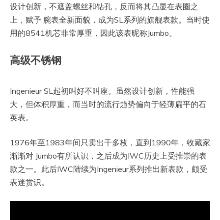
设计创新，不遮盖螺丝和钻孔，反而将其凸显在表圈之
上，赋予 腕表全新面貌，成为SL系列的旗舰表款。当时使
用的8541机芯非常厚重，因此该表昵称Jumbo。
高级不锈钢
Ingenieur SL起初叫好不叫座。虽然设计创新，性能强
大，但体积厚重，而当时的流行趋势偏向于轻薄扁平的石
英表。
1976年至1983年间只卖出千多枚，直到1990年，收藏家
渐渐对 Jumbo有所认识，之后成为IWC历史上受推崇的表
款之一。此后IWC陆续为Ingenieur系列推出新表款，颇受
表迷赏识。