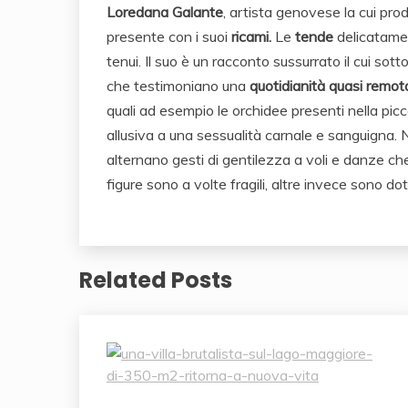
Loredana Galante
, artista genovese la cui pro
presente con i suoi
ricami.
L
e
tende
delicatame
tenui.
Il suo è un racconto sussurrato il cui sot
che testimoniano una
quotidianità quasi remot
quali ad esempio le orchidee presenti nella pic
allusiva a una sessualità carnale e sanguigna.
N
alternano gesti di gentilezza a voli e danze c
figure sono a volte fragili, altre invece sono d
Related Posts