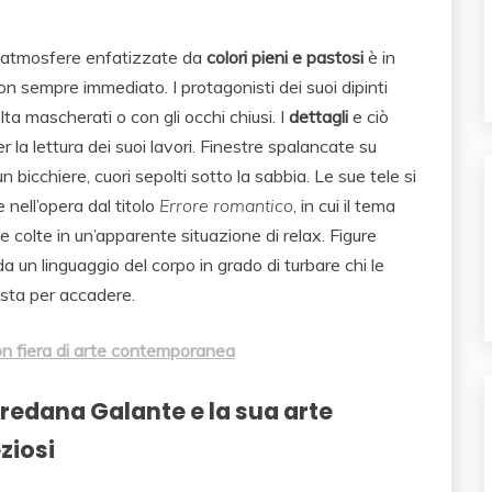
ue atmosfere enfatizzate da
colori pieni e pastosi
è in
n sempre immediato. I protagonisti dei suoi dipinti
lta mascherati o con gli occhi chiusi. I
dettagli
e ciò
la lettura dei suoi lavori. Finestre spalancate su
 bicchiere, cuori sepolti sotto la sabbia.
Le sue tele si
nell’opera dal titolo
Errore romantico
, in cui il tema
 colte in un’apparente situazione di relax. Figure
a un linguaggio del corpo in grado di turbare chi le
 sta per accadere.
non fiera di arte contemporanea
redana Galante e la sua arte
ziosi