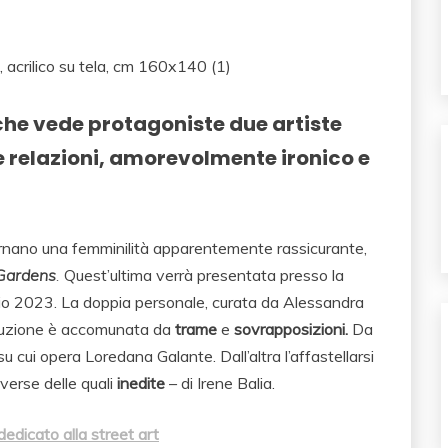
che vede protagoniste due artiste
e relazioni, amorevolmente ironico e
ncarnano una femminilità apparentemente rassicurante,
Gardens
.
Quest’ultima verrà presentata presso l
a
io 2023
.
La doppia personale, curata da
Alessandra
roduzione è accomunata da
trame
e
sovrapposizioni.
D
a
u cui opera Loredana Galante. Dall’altra l’affastellarsi
iverse delle quali
inedite
– di Irene Balia.
dedicato alla street art