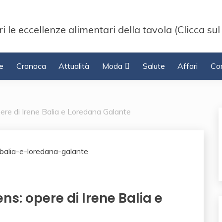
i le eccellenze alimentari della tavola (Clicca sul
e
Cronaca
Attualità
Moda
Salute
Affari
Con
ere di Irene Balia e Loredana Galante
s: opere di Irene Balia e