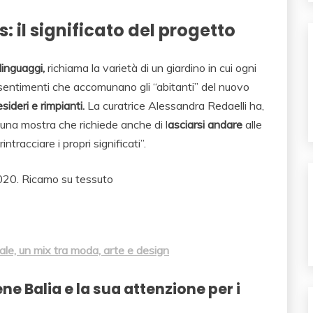
 il significato del progetto
 linguaggi,
richiama la varietà di un giardino in cui ogni
i sentimenti che accomunano gli “abitanti” del nuovo
esideri e rimpianti.
La curatrice Alessandra Redaelli ha,
i una mostra che richiede anche di l
asciarsi andare
alle
ntracciare i propri significati”.
nale, un mix tra moda, arte e design
e Balia e la sua attenzione per i