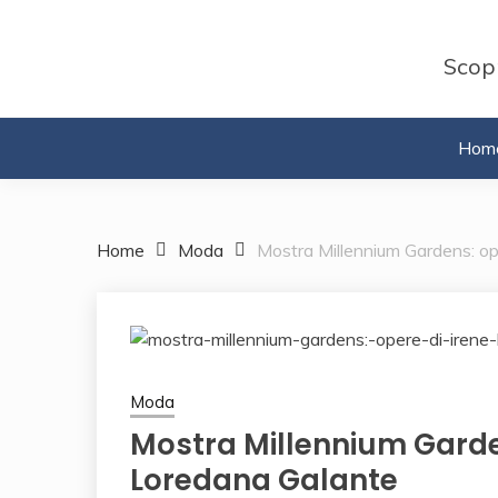
Skip
to
Scopr
content
Hom
Home
Moda
Mostra Millennium Gardens: op
Moda
Mostra Millennium Garden
Loredana Galante