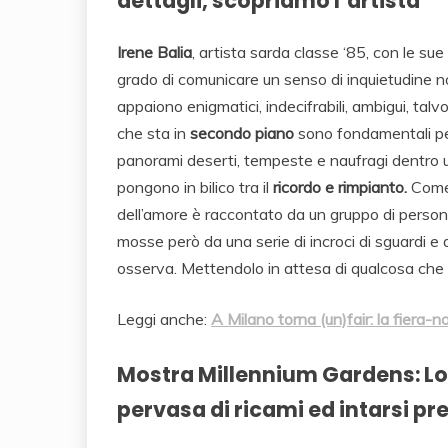
dettagli, scopriamo l’artista
Irene Balia
, artista sarda classe ‘85, con le s
grado di comunicare un senso di inquietudine no
appaiono enigmatici, indecifrabili, ambigui, talvo
che sta in
secondo piano
sono fondamentali per 
panorami deserti, tempeste e naufragi dentro un
pongono in bilico tra il
ricordo e rimpianto.
Come 
dell’amore è raccontato da un gruppo di persone
mosse però da una serie di incroci di sguardi e d
osserva. Mettendolo in attesa di qualcosa che
Leggi anche:
A Milano torna (un)fair: la fiera-
Mostra Millennium Gardens: Lo
pervasa di ricami ed intarsi pre