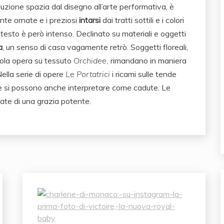
duzione spazia dal disegno all’arte performativa, è
nte ornate e i preziosi
intarsi
dai tratti sottili e i colori
totesto è però intenso. Declinato su materiali e oggetti
a
, un senso di casa vagamente retrò.
Soggetti floreali,
cola opera su tessuto
Orchidee,
rimandano in maniera
ella serie di opere
Le Portatrici
i ricami sulle tende
he si possono anche interpretare come cadute. Le
otate di una grazia potente.