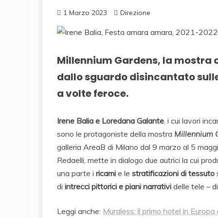
1 Marzo 2023
Direzione
Millennium Gardens, la mostra 
dallo sguardo disincantato sull
a volte feroce.
Irene Balia e Loredana Galante
, i cui lavori i
sono le protagoniste della mostra
Millennium 
galleria AreaB
di Milano dal
9 marzo al 5 magg
Redaelli
, mette in dialogo due autrici la cui p
una parte i
ricami
e le
stratificazioni di tessuto
s
di
intrecci pittorici e piani narrativi
delle tele – d
Leggi anche:
Muraless: il primo hotel in Europa 