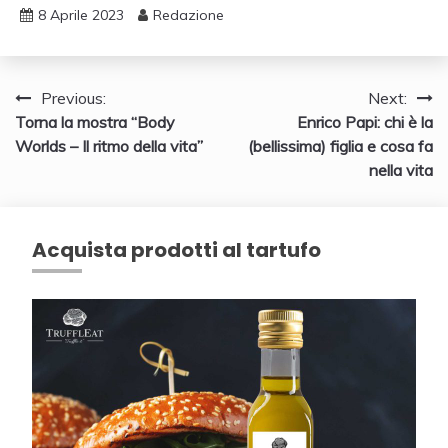
8 Aprile 2023
Redazione
Navigazione
Previous:
Next:
Torna la mostra “Body
Enrico Papi: chi è la
articoli
Worlds – Il ritmo della vita”
(bellissima) figlia e cosa fa
nella vita
Acquista prodotti al tartufo