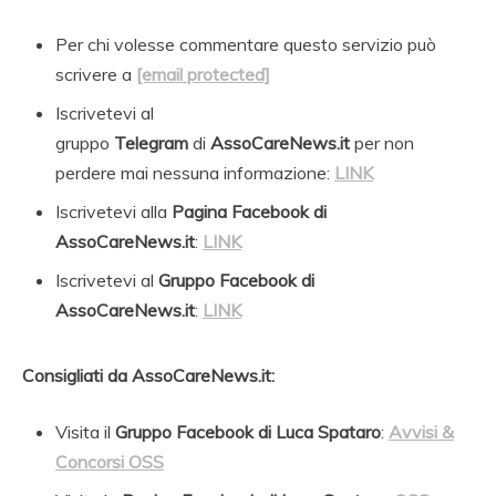
Per chi volesse commentare questo servizio può
scrivere a
[email protected]
Iscrivetevi al
gruppo
Telegram
di
AssoCareNews.it
per non
perdere mai nessuna informazione:
LINK
Iscrivetevi alla
Pagina Facebook di
AssoCareNews.it
:
LINK
Iscrivetevi al
Gruppo Facebook di
AssoCareNews.it
:
LINK
Consigliati da AssoCareNews.it:
Visita il
Gruppo Facebook di Luca Spataro
:
Avvisi &
Concorsi OSS