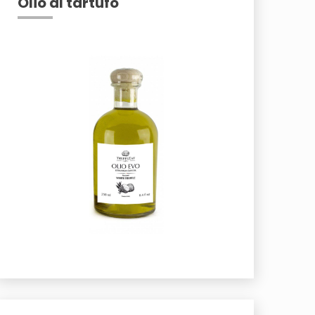
Olio al tartufo