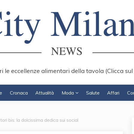
i le eccellenze alimentari della tavola (Clicca sul
e
Cronaca
Attualità
Moda
Salute
Affari
Con
ri bis: la dolcissima dedica sui social