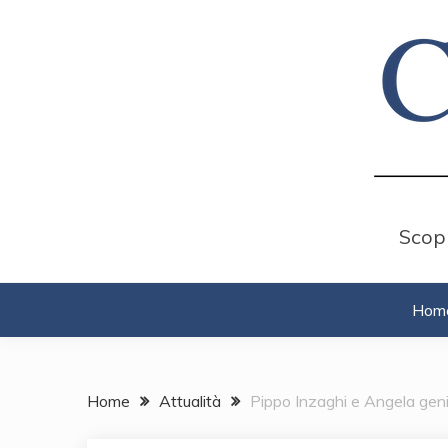
Skip
to
content
Scopr
Hom
Home
Attualità
Pippo Inzaghi e Angela genito