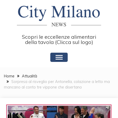
Skip
to
content
Scopri le eccellenze alimentari
della tavola (Clicca sul logo)
Home
Attualità
Sorpresa al risveglio per Antonella, colazione a letto ma
mancano al conto tre vippone che disertano