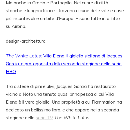
Ma anche in Grecia e Portogallo. Nel cuore di città
storiche e luoghi idilliaci si trovano alcune delle ville e case
più incantevoli e ambite d’Europa. E sono tutte in affitto
su Airbnb.
design-architettura
The White Lotus:
Villa Elena, il gioiello siciliano di Jacques
Garcia, è protagonista della seconda stagione della serie
HBO
Tra distese di pini e ulivi, Jacques Garcia ha restaurato
vicino a Noto una tenuta quasi principesca di cui Villa
Elena è il vero gioiello. Una proprietà a cui Flammarion ha
dedicato un bellissimo libro, e che appare nella seconda
stagione della
serie TV
The White Lotus
.