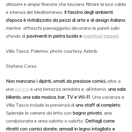
altissimi e ampie finestre che lasciano filtrare la luce calda
e intensa del Mediterraneo.
Il fascino degli ambienti
d’epoca è rivitalizzato da pezzi di arte e di design italiano
,
mentre affreschi paesaggistici decorano le pareti sullo
sfondo di
pavimenti in pietra lucida e
maestosi tappeti
.
Villa Tasca, Palermo, photo courtesy Airbnb.
Stefano Corso
Non mancano i dipinti, ornati da preziose cornici,
oltre a
una
piscina
e una terrazza arredata e, all’interno,
una sala
biliardo, una sala musica, bar, TV e Wi-Fi
. Una vacanza a
Villa Tasca include la presenza di
uno staff al completo
.
Splendie le camere da letto con
bagno privato
, aria
condizionata e area salotto o salotto.
Dettagli come
ritratti con cornici dorate, armadi in legno intagliato e