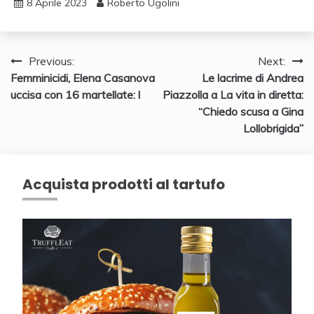
8 Aprile 2023
Roberto Ugolini
Navigazione
Previous:
Next:
Femminicidi, Elena Casanova
Le lacrime di Andrea
articoli
uccisa con 16 martellate: l
Piazzolla a La vita in diretta:
“Chiedo scusa a Gina
Lollobrigida”
Acquista prodotti al tartufo