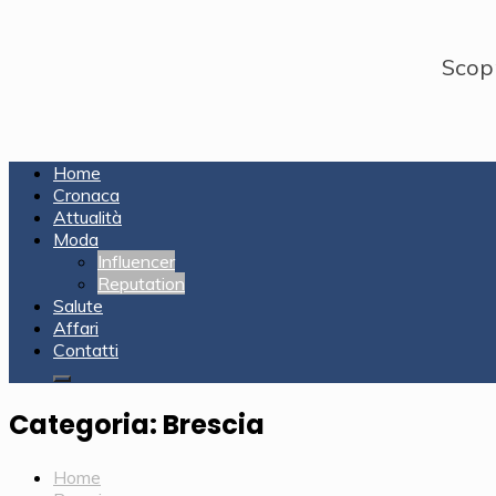
Skip
to
content
Scopr
Home
Cronaca
Attualità
Moda
Influencer
Reputation
Salute
Affari
Contatti
Categoria:
Brescia
Home