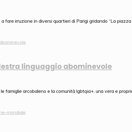
re irruzione in diversi quartieri di Parigi gridando “La piazza è 
 destra linguaggio abominevole
 le famiglie arcobaleno e la comunità lgbtqia+, una vera e propr