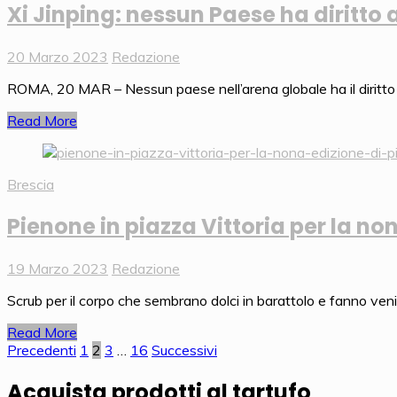
Xi Jinping: nessun Paese ha diritto
20 Marzo 2023
Redazione
ROMA, 20 MAR – Nessun paese nell’arena globale ha il diritto di
Read More
Brescia
Pienone in piazza Vittoria per la non
19 Marzo 2023
Redazione
Scrub per il corpo che sembrano dolci in barattolo e fanno venir
Read More
Navigazione
Precedenti
1
2
3
…
16
Successivi
articoli
Acquista prodotti al tartufo