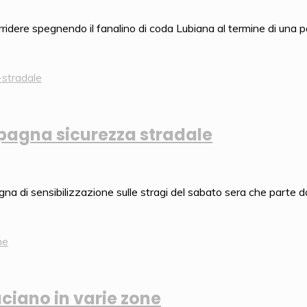
rridere spegnendo il fanalino di coda Lubiana al termine di una p
pagna sicurezza stradale
nsibilizzazione sulle stragi del sabato sera che parte da u
ruciano in varie zone