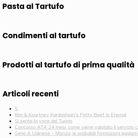
Pasta al Tartufo
Condimenti al tartufo
Prodotti al tartufo di prima qualità
Articoli recenti
5
Kim & Kourtney Kardashian's Petty Beef Is Eternal
Si sente la voce del Tuono
Concorso ATA 24 mesi, come viene valutato il servizio ci
Serie A Udinese – Monza, le probabili formazioni aggiorna