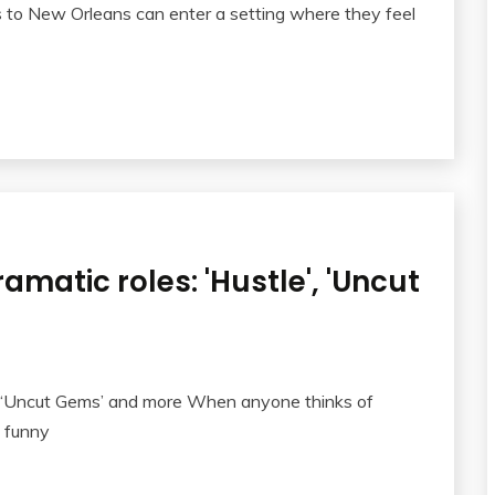
rs to New Orleans can enter a setting where they feel
matic roles: 'Hustle', 'Uncut
’, ‘Uncut Gems’ and more When anyone thinks of
a funny