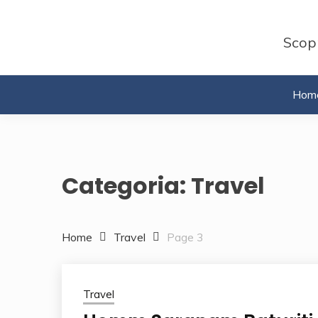
Skip
to
Scopr
content
Hom
Categoria:
Travel
Home
Travel
Page 3
Travel