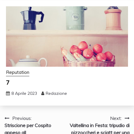
Reputation
7
8 Aprile 2023
Redazione
Navigazione
Previous:
Next:
Striscione per Cospito
Valtellina in Festa: tripudio di
articoli
appeso all
pizzoccheri e sciatt per una