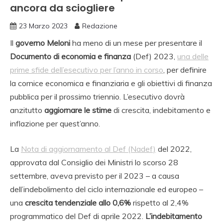
ancora da sciogliere
23 Marzo 2023
Redazione
Il
governo Meloni
ha meno di un mese per presentare il
Documento di economia e finanza
(Def) 2023,
una delle
prime sfide dell’esecutivo per l’anno in corso
, per definire
la cornice economica e finanziaria e gli obiettivi di finanza
pubblica per il prossimo triennio. L’esecutivo dovrà
anzitutto
aggiornare le stime
di crescita, indebitamento e
inflazione per quest’anno.
La
Nota di aggiornamento al Def (Nadef)
del 2022,
approvata dal Consiglio dei Ministri lo scorso 28
settembre, aveva previsto per il 2023 – a causa
dell’indebolimento del ciclo internazionale ed europeo –
una
crescita tendenziale allo 0,6%
rispetto al 2,4%
programmatico del Def di aprile 2022.
L’indebitamento