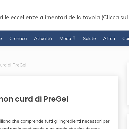
i le eccellenze alimentari della tavola (Clicca sul
e
Cronaca
Attualità
Moda
Salute
Affari
Con
urd di PreGel
mon curd di PreGel
iliana che comprende tutti gli ingredienti necessari per
nsati per le pasticcerie e gelaterie che desiderano