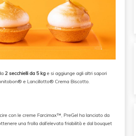
 da
2 secchielli da 5 kg
e si aggiunge agli altri sapori
 Bonitobon® e Lancillotto® Crema Biscotto.
farcire con le creme Farcimax™, PreGel ha lanciato da
ottenere una frolla dall’elevata friabilità e dal bouquet