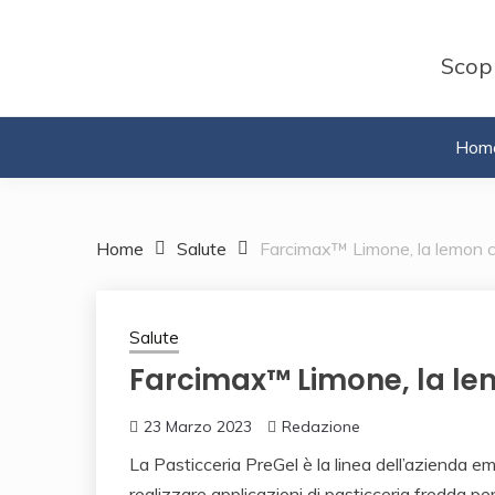
Skip
to
Scopr
content
Hom
Home
Salute
Farcimax™ Limone, la lemon c
Salute
Farcimax™ Limone, la le
23 Marzo 2023
Redazione
La Pasticceria PreGel è la linea dell’azienda em
realizzare applicazioni di pasticceria fredda pe