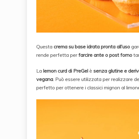
Questa
crema su base idrata pronta all’uso
gara
rende perfetta per
farcire ante o post forno
tar
La
lemon curd di PreGel
è
senza glutine e deriva
vegana
. Può essere utilizzata per realizzare de
perfetto per ottenere i classici mignon al limon